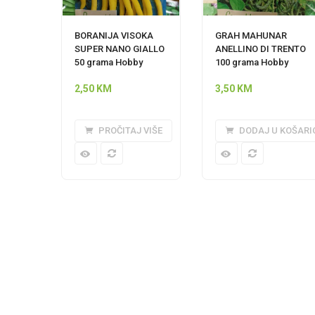
BORANIJA VISOKA
GRAH MAHUNAR
SUPER NANO GIALLO
ANELLINO DI TRENTO
50 grama Hobby
100 grama Hobby
2,50
KM
3,50
KM
PROČITAJ VIŠE
DODAJ U KOŠARI