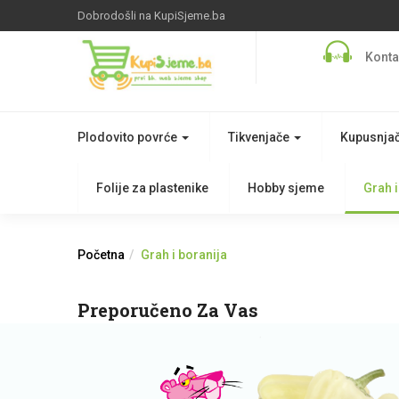
Dobrodošli na KupiSjeme.ba
Konta
Plodovito povrće
Tikvenjače
Kupusnja
Folije za plastenike
Hobby sjeme
Grah i
Početna
Grah i boranija
Preporučeno Za Vas