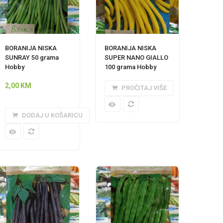
BORANIJA NISKA
BORANIJA NISKA
SUNRAY 50 grama
SUPER NANO GIALLO
Hobby
100 grama Hobby
2,00
KM
PROČITAJ VIŠE
DODAJ U KOŠARICU