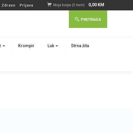
0,00
KM
Zdravo
Prijava
Moja korpa (0 item)
PRETRAGA
z
Krompir
Luk
Strna žita