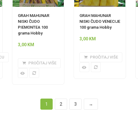
GRAH MAHUNAR
GRAH MAHUNAR
NISKI ČUDO
NISKI ČUDO VENECIJE
PIEMONTEA 100
100 grama Hobby
grama Hobby
3,00
KM
3,00
KM
CU
PROČITAJ VIŠE
PROČITAJ VIŠE
1
2
3
→