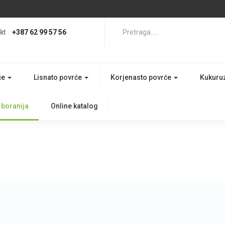
kt
+387 62 99 57 56
če
Lisnato povrće
Korjenasto povrće
Kukuru
 boranija
Online katalog