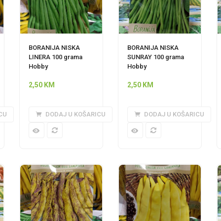
BORANIJA NISKA
BORANIJA NISKA
LINERA 100 grama
SUNRAY 100 grama
Hobby
Hobby
2,50
KM
2,50
KM
CU
DODAJ U KOŠARICU
DODAJ U KOŠARICU