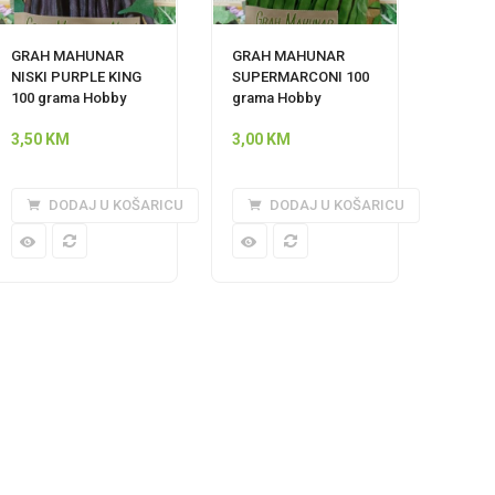
GRAH MAHUNAR
GRAH MAHUNAR
NISKI PURPLE KING
SUPERMARCONI 100
100 grama Hobby
grama Hobby
3,50
KM
3,00
KM
DODAJ U KOŠARICU
DODAJ U KOŠARICU