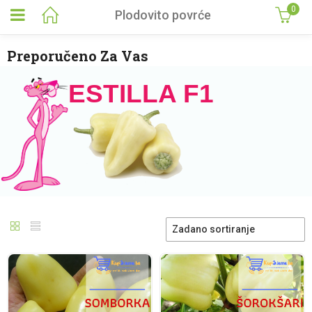
0
Plodovito povrće
Preporučeno Za Vas
ESTILLA F1
Zadano sortiranje