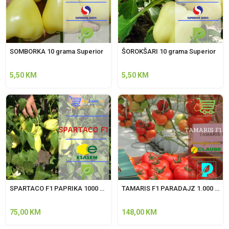
SOMBORKA 10 grama Superior
ŠOROKŠARI 10 grama Superior
5,50
KM
5,50
KM
SPARTACO F1 PAPRIKA 1000 sjemenki Esasem
TAMARIS F1 PARADAJZ 1.000 sjemenki Clause
75,00
KM
148,00
KM