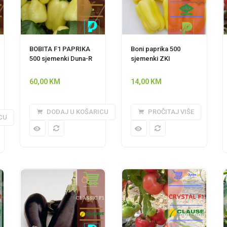
BOBITA F1 PAPRIKA
Boni paprika 500
500 sjemenki Duna-R
sjemenki ZKI
60,00
KM
14,00
KM
DODAJ U KOŠARICU
PROČITAJ VIŠE
CU