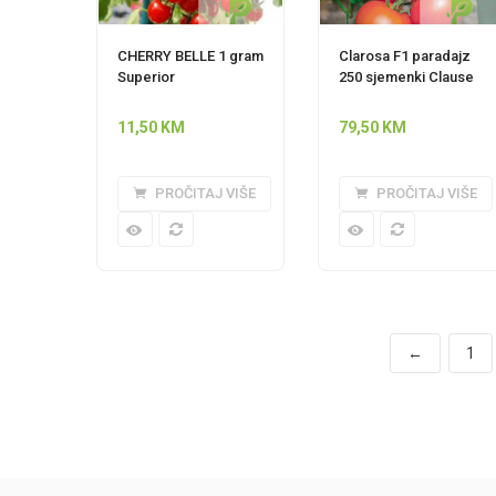
CHERRY BELLE 1 gram
Clarosa F1 paradajz
Superior
250 sjemenki Clause
11,50
KM
79,50
KM
PROČITAJ VIŠE
PROČITAJ VIŠE
←
1