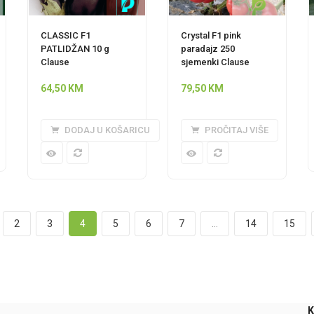
CLASSIC F1
Crystal F1 pink
PATLIDŽAN 10 g
paradajz 250
Clause
sjemenki Clause
64,50
KM
79,50
KM
DODAJ U KOŠARICU
PROČITAJ VIŠE
2
3
4
5
6
7
…
14
15