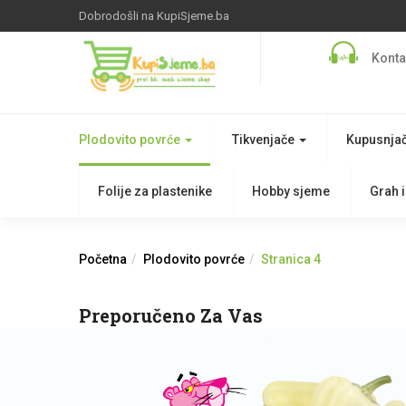
Dobrodošli na KupiSjeme.ba
Konta
Plodovito povrće
Tikvenjače
Kupusnja
Folije za plastenike
Hobby sjeme
Grah i
Početna
Plodovito povrće
Stranica 4
Preporučeno Za Vas