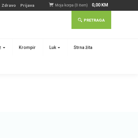
0,00
KM
Zdravo
Prijava
Moja korpa (0 item)
PRETRAGA
z
Krompir
Luk
Strna žita