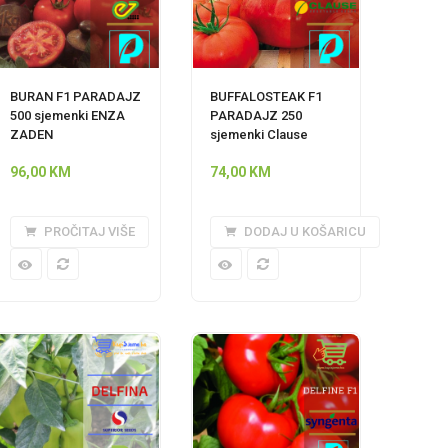
BURAN F1 PARADAJZ
BUFFALOSTEAK F1
500 sjemenki ENZA
PARADAJZ 250
ZADEN
sjemenki Clause
96,00
KM
74,00
KM
PROČITAJ VIŠE
DODAJ U KOŠARICU