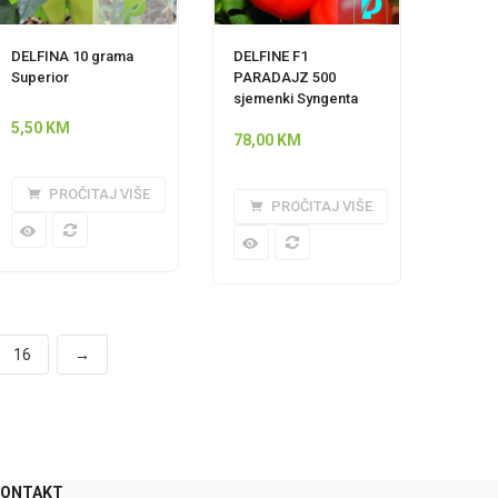
DELFINA 10 grama
DELFINE F1
Superior
PARADAJZ 500
sjemenki Syngenta
5,50
KM
78,00
KM
PROČITAJ VIŠE
PROČITAJ VIŠE
16
→
0
KONTAKT