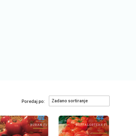
Zadano sortiranje
Poredaj po: