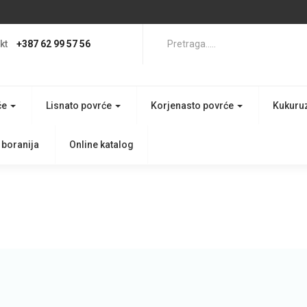
kt
+387 62 99 57 56
če
Lisnato povrće
Korjenasto povrće
Kukuru
 boranija
Online katalog