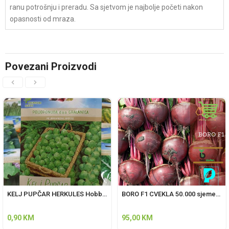
ranu potrošnju i preradu. Sa sjetvom je najbolje početi nakon
opasnosti od mraza.
Povezani Proizvodi
KELJ PUPČAR HERKULES Hobby 5 gr.
BORO F1 CVEKLA 50.000 sjemenki Bejo zaden
0,90
KM
95,00
KM