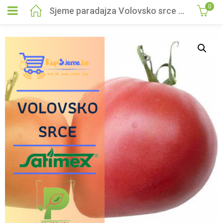
0
Sjeme paradajza Volovsko srce 2,5 gr roze Satimex