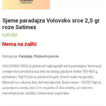
Sjeme paradajza Volovsko srce 2,5 gr
roze Satimex
6,00
KM
Nema na zalihi
Kategorije:
Paradajz
,
Plodovito povrće
VOLOVSKO SRCE je jedna od najkrupnijih sorti paradajza. Veoma je
omiljen kod amatera koji žele da dobiju plodove teške 700-800 g,
ponekad i 1kg! Pošto su plodovi krupni, ima ih malo na grozdu.
Mesnati su i ukusni, kao domaći jabučar. Boja mesa – ROZE! Gaji se
uz potporu visoku oko 2 m, na jedno ili dva stabla, uz redovno
navodnjavanje, zaštitu i zalamanje zaperaka.