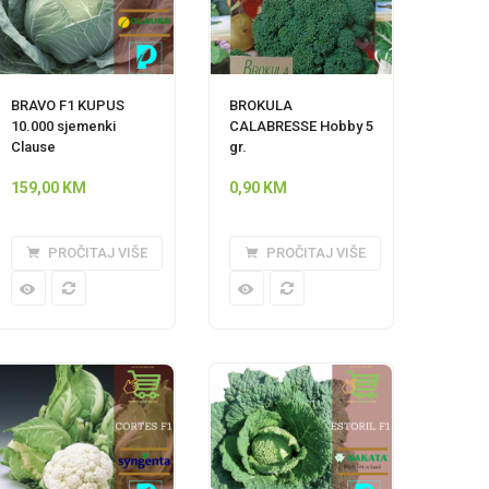
BRAVO F1 KUPUS
BROKULA
10.000 sjemenki
CALABRESSE Hobby 5
Clause
gr.
159,00
KM
0,90
KM
PROČITAJ VIŠE
PROČITAJ VIŠE