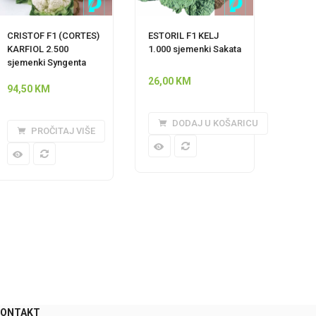
CRISTOF F1 (CORTES)
ESTORIL F1 KELJ
KARFIOL 2.500
1.000 sjemenki Sakata
sjemenki Syngenta
26,00
KM
94,50
KM
DODAJ U KOŠARICU
PROČITAJ VIŠE
0
KONTAKT