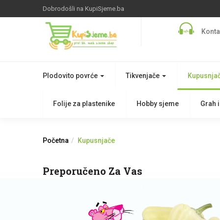
Dobrodošli na KupiSjeme.ba
Konta
Plodovito povrće
Tikvenjače
Kupusnja
Folije za plastenike
Hobby sjeme
Grah i
Početna
Kupusnjače
Preporučeno Za Vas