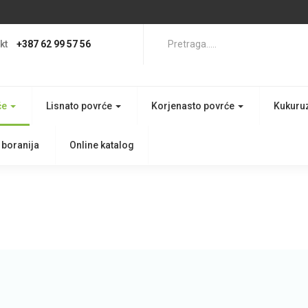
kt
+387 62 99 57 56
če
Lisnato povrće
Korjenasto povrće
Kukuru
 boranija
Online katalog