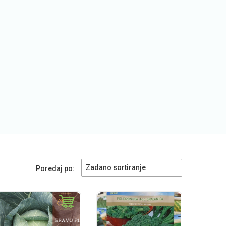
Zadano sortiranje
Poredaj po: