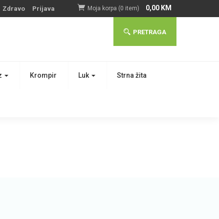
0,00
KM
Zdravo
Prijava
Moja korpa (0 item)
PRETRAGA
z
Krompir
Luk
Strna žita