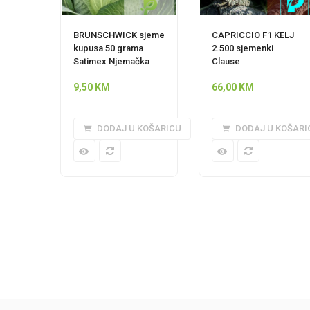
BRUNSCHWICK sjeme
CAPRICCIO F1 KELJ
kupusa 50 grama
2.500 sjemenki
Satimex Njemačka
Clause
9,50
KM
66,00
KM
DODAJ U KOŠARICU
DODAJ U KOŠARI