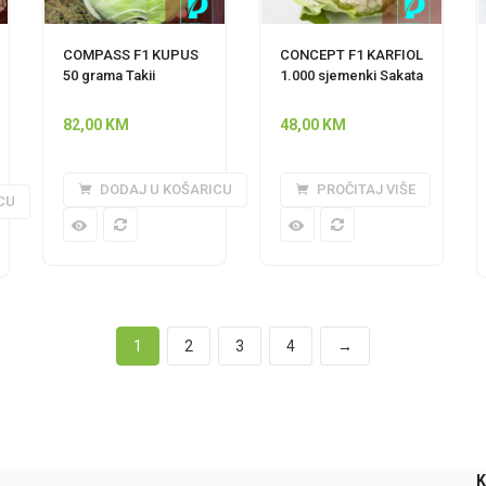
COMPASS F1 KUPUS
CONCEPT F1 KARFIOL
50 grama Takii
1.000 sjemenki Sakata
82,00
KM
48,00
KM
DODAJ U KOŠARICU
PROČITAJ VIŠE
CU
1
2
3
4
→