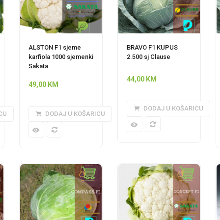
ALSTON F1 sjeme
BRAVO F1 KUPUS
karfiola 1000 sjemenki
2.500 sj Clause
Sakata
44,00
KM
49,00
KM
DODAJ U KOŠARICU
CU
DODAJ U KOŠARICU