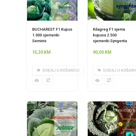
BUCHAREST F1 Kupus
Kilagreg F1 sjeme
1.000 sjemenki
kupusa 2.500
Seminis
sjemenki Syngenta
15,30
KM
90,00
KM
DODAJ U KOŠARICU
DODAJ U KOŠARI