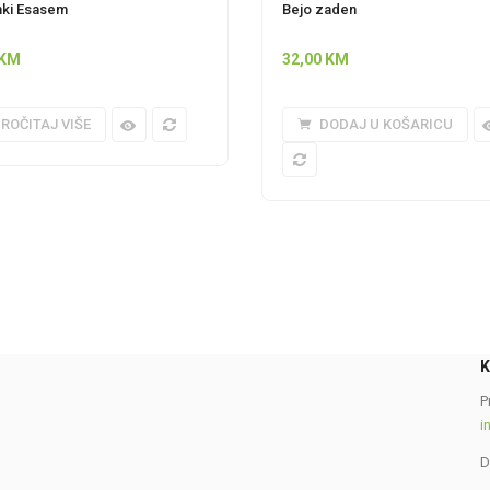
ki Esasem
Bejo zaden
KM
32,00
KM
ROČITAJ VIŠE
DODAJ U KOŠARICU
P
i
D