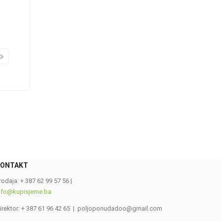
KONTAKT
0
rodaja: + 387 62 99 57 56 |
nfo@kupisjeme.ba
irektor: + 387 61 96 42 65 | poljoponudadoo@gmail.com