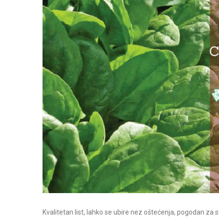
Kvalitetan list, lahko se ubire nez oštećenja, pogodan za