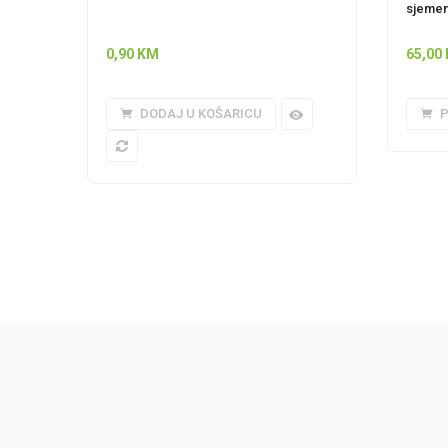
sjemen
0,90
KM
65,00
DODAJ U KOŠARICU
P