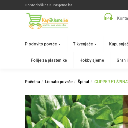
Dobrodošli na KupiSjeme.ba
Konta
Plodovito povrće
Tikvenjače
Kupusnja
Folije za plastenike
Hobby sjeme
Grah i
Početna
Lisnato povrće
Špinat
CLIPPER F1 ŠPINA