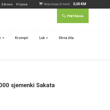
0,00
KM
Zdravo
Prijava
Moja korpa (0 item)
PRETRAGA
z
Krompir
Luk
Strna žita
000 sjemenki Sakata