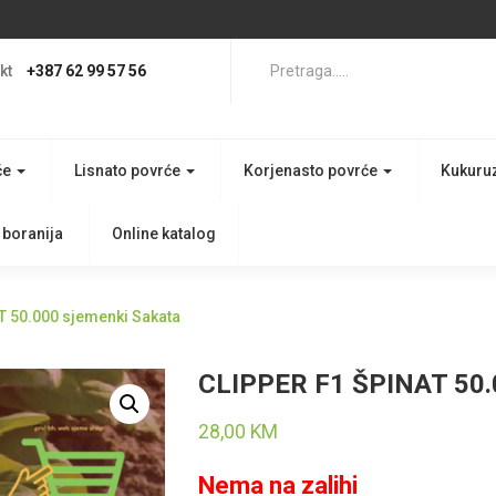
kt
+387 62 99 57 56
če
Lisnato povrće
Korjenasto povrće
Kukuru
 boranija
Online katalog
T 50.000 sjemenki Sakata
CLIPPER F1 ŠPINAT 50.
28,00
KM
Nema na zalihi