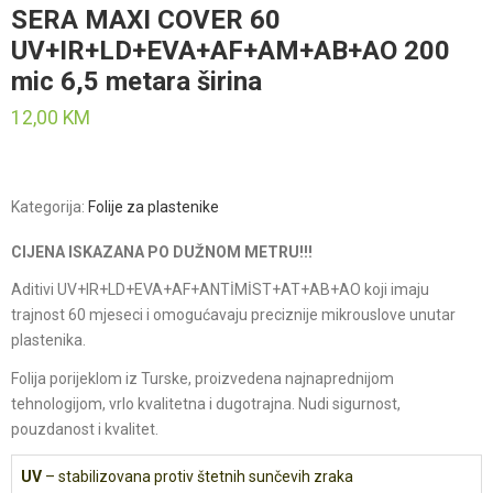
SERA MAXI COVER 60
UV+IR+LD+EVA+AF+AM+AB+AO 200
mic 6,5 metara širina
12,00
KM
Kategorija:
Folije za plastenike
CIJENA ISKAZANA PO DUŽNOM METRU!!!
Aditivi UV+IR+LD+EVA+AF+ANTİMİST+AT+AB+AO koji imaju
trajnost 60 mjeseci i omogućavaju preciznije mikrouslove unutar
plastenika.
Folija porijeklom iz Turske, proizvedena najnaprednijom
tehnologijom, vrlo kvalitetna i dugotrajna. Nudi sigurnost,
pouzdanost i kvalitet.
UV
– stabilizovana protiv štetnih sunčevih zraka