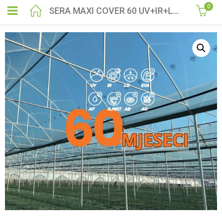
0
SERA MAXI COVER 60 UV+IR+LD+EVA+AF+AM+AB+AO 200 mic 6,5 metara širina