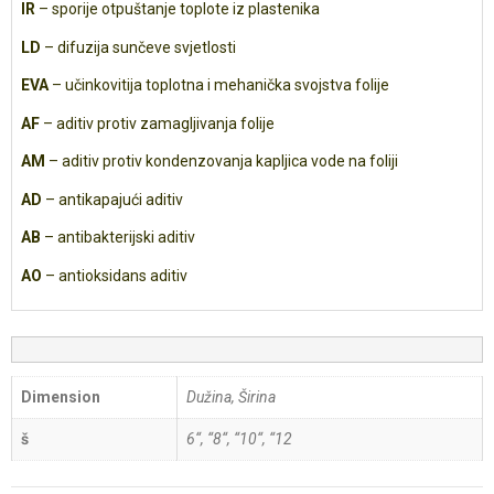
IR
– sporije otpuštanje toplote iz plastenika
LD
– difuzija sunčeve svjetlosti
EVA
– učinkovitija toplotna i mehanička svojstva folije
AF
– aditiv protiv zamagljivanja folije
AM
– aditiv protiv kondenzovanja kapljica vode na foliji
AD
– antikapajući aditiv
AB
– antibakterijski aditiv
AO
– antioksidans aditiv
Dimension
Dužina, Širina
š
6“, “8“, “10“, “12