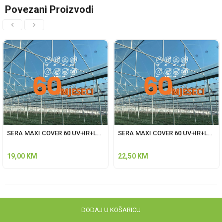
Povezani Proizvodi
SERA MAXI COVER 60 UV+IR+LD+EVA+AF+AM+AB+AO 200 mic 10,5 metara širina
SERA MAXI COVER 60 UV+IR+LD+EVA+AF+AM+AB+AO 200 mic 12,5 metara širina
19,00
KM
22,50
KM
DODAJ U KOŠARICU